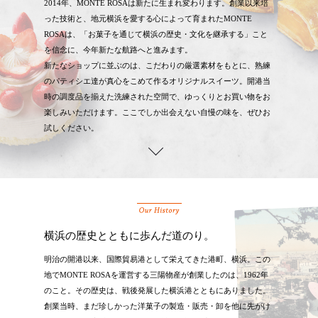
2014年、MONTE ROSAは新たに生まれ変わります。創業以来培
った技術と、地元横浜を愛する心によって育まれたMONTE
ROSAは、「お菓子を通じて横浜の歴史・文化を継承する」こと
を信念に、今年新たな航路へと進みます。
新たなショップに並ぶのは、こだわりの厳選素材をもとに、熟練
のパティシエ達が真心をこめて作るオリジナルスイーツ。開港当
時の調度品を揃えた洗練された空間で、ゆっくりとお買い物をお
楽しみいただけます。ここでしか出会えない自慢の味を、ぜひお
試しください。
横浜の歴史とともに歩んだ道のり。
明治の開港以来、国際貿易港として栄えてきた港町、横浜。この
地でMONTE ROSAを運営する三陽物産が創業したのは、1962年
のこと。その歴史は、戦後発展した横浜港とともにありました。
創業当時、まだ珍しかった洋菓子の製造・販売・卸を他に先がけ