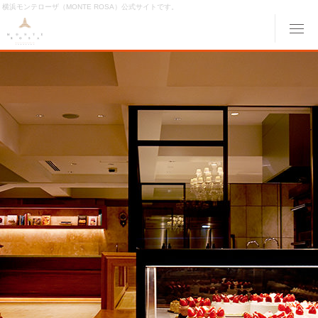
横浜モンテローザ（MONTE ROSA）公式サイトです。
メ
ABOUT MONTE ROSA
モンテローザについて
MENU
メニュー
ORIGINAL ORDER
オリジナルオーダー
GALLERY
ギャラリー
ACCESS
交通アクセス
MONTE ROSA Online Shop
オンライン ショップ
CAKE RESERVE
ケーキWeb予約