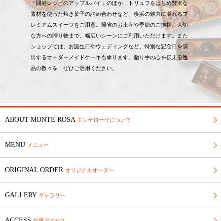
「開港レシピのアップルパイ」のほか、トリュフをはじめ贅沢な
素材を使った焼き菓子の詰め合わせなど、横浜の魅力に溢れるプ
レミアムスイーツをご用意。帰省のお土産や季節のご挨拶、大切
な方への贈り物まで、幅広いシーンにご利用いただけます。また
ショップでは、お誕生日やウェディングなど、特別な記念日を演
出するオーダーメイドケーキも承ります。贈り手の心を伝える逸
品の数々を、ぜひご活用ください。
ABOUT MONTE ROSA
モンテローザについて
MENU
メニュー
ORIGINAL ORDER
オリジナルオーダー
GALLERY
ギャラリー
ACCESS
交通アクセス