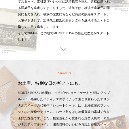
てスタート。素材選びやレシピに試行錯誤を重ね、皆様に愛され
る洋菓子を追求してまいりました。近年では、横浜土産菓子の開
発にも力を入れ、横浜の歴史にちなんだ商品の販売をスタート。
お菓子を通じて、次世代に横浜の歴史と文化を継承することを目
指して、日々邁進しています。
そして2014年、この地でMONTE ROSA の新たな歴史がスタート
します。
お土産、特別な日のギフトにも。
MONTE ROSAの自慢は、イチゴのショートケーキと2種のアップ
ルパイ。熟練したパティシエの手によって生まれ変わったオリジ
ナルスイーツの代表作「ショートケーキ」は、北海道産のフレッ
シュな小麦粉やクリーム、ハーブ卵をはじめ最高級の素材で作り
上げた逸品です。また、創業当初から愛される定番人気の「オリ
ジナルアップルパイ」、開港当時のレシピを再現した新スイーツ