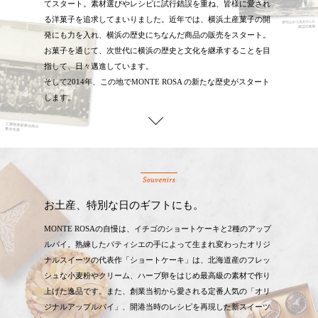
てスタート。素材選びやレシピに試行錯誤を重ね、皆様に愛され
る洋菓子を追求してまいりました。近年では、横浜土産菓子の開
発にも力を入れ、横浜の歴史にちなんだ商品の販売をスタート。
お菓子を通じて、次世代に横浜の歴史と文化を継承することを目
指して、日々邁進しています。
そして2014年、この地でMONTE ROSA の新たな歴史がスタート
します。
お土産、特別な日のギフトにも。
MONTE ROSAの自慢は、イチゴのショートケーキと2種のアップ
ルパイ。熟練したパティシエの手によって生まれ変わったオリジ
ナルスイーツの代表作「ショートケーキ」は、北海道産のフレッ
シュな小麦粉やクリーム、ハーブ卵をはじめ最高級の素材で作り
上げた逸品です。また、創業当初から愛される定番人気の「オリ
ジナルアップルパイ」、開港当時のレシピを再現した新スイーツ