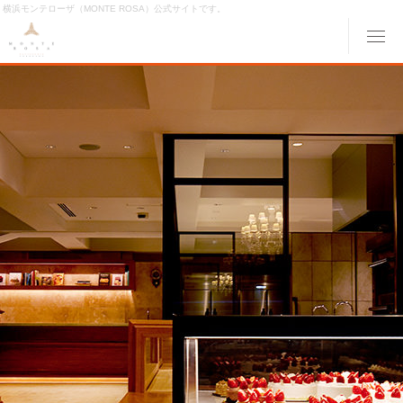
横浜モンテローザ（MONTE ROSA）公式サイトです。
メ
ABOUT MONTE ROSA
モンテローザについて
MENU
メニュー
ORIGINAL ORDER
オリジナルオーダー
GALLERY
ギャラリー
ACCESS
交通アクセス
MONTE ROSA Online Shop
オンライン ショップ
CAKE RESERVE
ケーキWeb予約