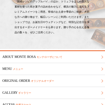
「開港レシピのアップルパイ」のほか、トリュフをはじめ贅沢な
素材を使った焼き菓子の詰め合わせなど、横浜の魅力に溢れるプ
レミアムスイーツをご用意。帰省のお土産や季節のご挨拶、大切
な方への贈り物まで、幅広いシーンにご利用いただけます。また
ショップでは、お誕生日やウェディングなど、特別な記念日を演
出するオーダーメイドケーキも承ります。贈り手の心を伝える逸
品の数々を、ぜひご活用ください。
ABOUT MONTE ROSA
モンテローザについて
MENU
メニュー
ORIGINAL ORDER
オリジナルオーダー
GALLERY
ギャラリー
ACCESS
交通アクセス