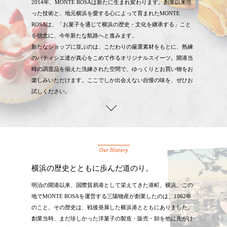
2014年、MONTE ROSAは新たに生まれ変わります。創業以来培
った技術と、地元横浜を愛する心によって育まれたMONTE
ROSAは、「お菓子を通じて横浜の歴史・文化を継承する」こと
を信念に、今年新たな航路へと進みます。
新たなショップに並ぶのは、こだわりの厳選素材をもとに、熟練
のパティシエ達が真心をこめて作るオリジナルスイーツ。開港当
時の調度品を揃えた洗練された空間で、ゆっくりとお買い物をお
楽しみいただけます。ここでしか出会えない自慢の味を、ぜひお
試しください。
横浜の歴史とともに歩んだ道のり。
明治の開港以来、国際貿易港として栄えてきた港町、横浜。この
地でMONTE ROSAを運営する三陽物産が創業したのは、1962年
のこと。その歴史は、戦後発展した横浜港とともにありました。
創業当時、まだ珍しかった洋菓子の製造・販売・卸を他に先がけ