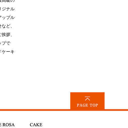
最高級の
リジナル
アップル
せなど、
ご挨拶、
ップで
ドケーキ
PAGE TOP