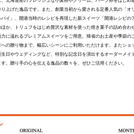
は、北海道産のフレッシュな小麦粉やクリーム、ハーブ卵をはじめ
作り上げた逸品です。また、創業当初から愛される定番人気の「オ
ルパイ」、開港当時のレシピを再現した新スイーツ「開港レシピの
のほか、トリュフをはじめ贅沢な素材を使った焼き菓子の詰め合わ
魅力に溢れるプレミアムスイーツをご用意。帰省のお土産や季節の
方への贈り物まで、幅広いシーンにご利用いただけます。またショ
誕生日やウェディングなど、特別な記念日を演出するオーダーメイ
ます。贈り手の心を伝える逸品の数々を、ぜひご活用ください。