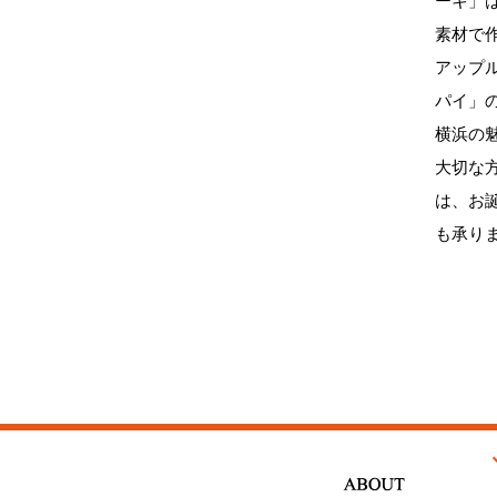
ーキ」
素材で
アップ
パイ」
横浜の
大切な
は、お
も承り