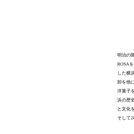
明治の
ROSA
した横
卸を他
洋菓子
浜の歴
と文化
そして2