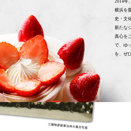
2014
横浜を愛
史・文
新たな
真心を
で、ゆ
を、ぜ