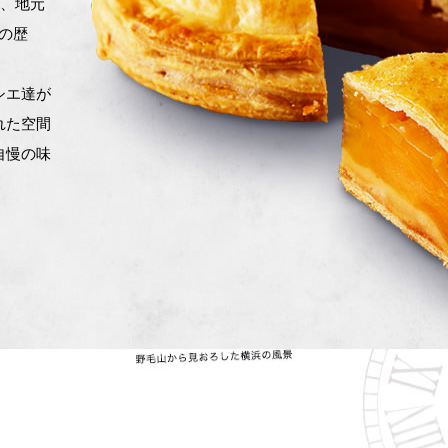
と、地元
浜の歴
シエ達が
れた空間
自慢の味