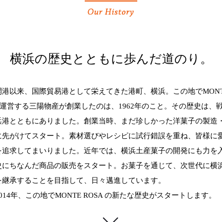
横浜の歴史とともに歩んだ道のり。
開港以来、国際貿易港として栄えてきた港町、横浜。この地でMONT
を運営する三陽物産が創業したのは、1962年のこと。その歴史は、
浜港とともにありました。創業当時、まだ珍しかった洋菓子の製造
に先がけてスタート。素材選びやレシピに試行錯誤を重ね、皆様に
を追求してまいりました。近年では、横浜土産菓子の開発にも力を
史にちなんだ商品の販売をスタート。お菓子を通じて、次世代に横
を継承することを目指して、日々邁進しています。
014年、この地でMONTE ROSA の新たな歴史がスタートします。