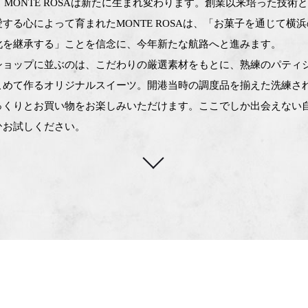
年、MONTE ROSAは新たに生まれ変わります。創業以来培った技術
する心によって育まれたMONTE ROSAは、「お菓子を通じて横
化を継承する」ことを信念に、今年新たな航路へと進みます。
ショップに並ぶのは、こだわりの厳選素材をもとに、熟練のパティ
こめて作るオリジナルスイーツ。開港当時の調度品を揃えた洗練さ
っくりとお買い物をお楽しみいただけます。ここでしか出会えない
ひお試しください。