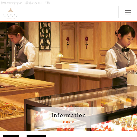
秋冬のおすすめ 季節のタルト「柿」
メ
ABOUT MONTE ROSA
モンテローザについて
MENU
メニュー
ORIGINAL ORDER
オリジナルオーダー
GALLERY
ギャラリー
ACCESS
交通アクセス
MONTE ROSA Online Shop
オンライン ショップ
CAKE RESERVE
ケーキWeb予約