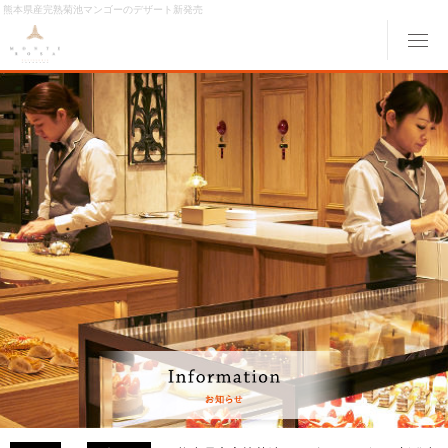
熊本県産完熟菊池マンゴーのデザート新発売
メ
ABOUT MONTE ROSA
モンテローザについて
MENU
メニュー
ORIGINAL ORDER
オリジナルオーダー
GALLERY
ギャラリー
ACCESS
交通アクセス
MONTE ROSA Online Shop
オンライン ショップ
CAKE RESERVE
ケーキWeb予約