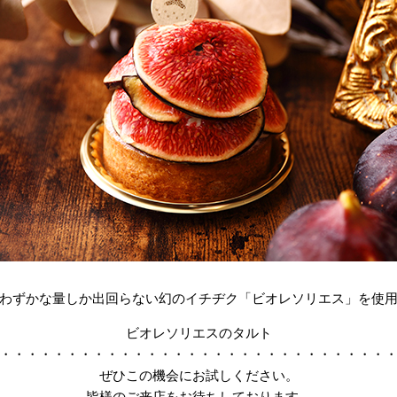
わずかな量しか出回らない幻のイチヂク「ビオレソリエス」を使
ビオレソリエスのタルト
・・・・・・・・・・・・・・・・・・・・・・・・・・・・・
ぜひこの機会にお試しください。