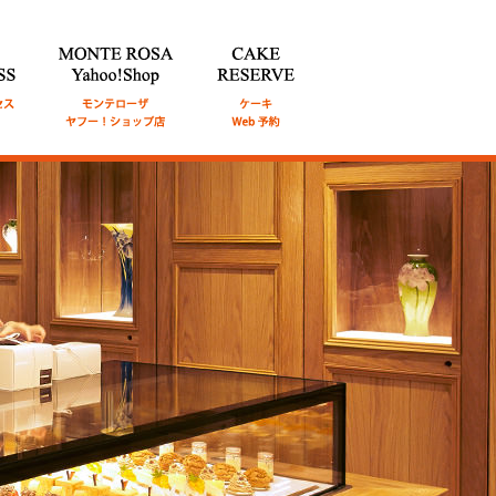
通アク
MONTE ROSA Online Shop
CAKE RESERVE
ケ
オンライン ショップ
ーキWeb予約