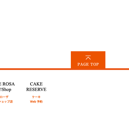
PAGE TOP
 Yahoo!Shop
CAKE RESERVE
ケ
ショップ店
ーキWeb予約