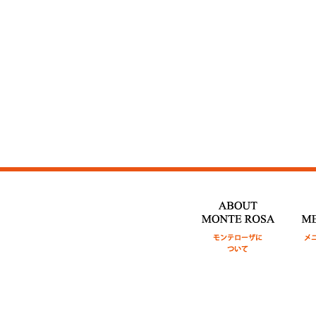
ABOUT MONTE ROSA
モ
MEN
ンテローザについて