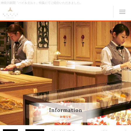
神奈川新聞「パイ＆タルト」特集にてご紹介いただきました。
メ
ABOUT MONTE ROSA
モンテローザについて
MENU
メニュー
ORIGINAL ORDER
オリジナルオーダー
GALLERY
ギャラリー
ACCESS
交通アクセス
MONTE ROSA Online Shop
オンライン ショップ
CAKE RESERVE
ケーキWeb予約