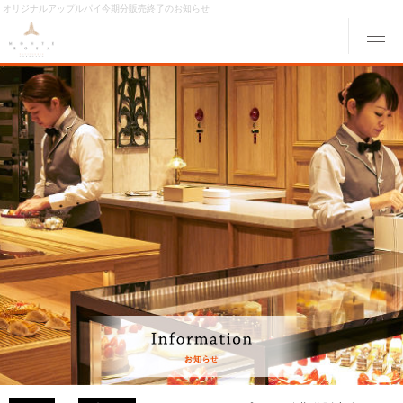
オリジナルアップルパイ今期分販売終了のお知らせ
メ
ABOUT MONTE ROSA
モンテローザについて
MENU
メニュー
ORIGINAL ORDER
オリジナルオーダー
GALLERY
ギャラリー
ACCESS
交通アクセス
MONTE ROSA Online Shop
オンライン ショップ
CAKE RESERVE
ケーキWeb予約