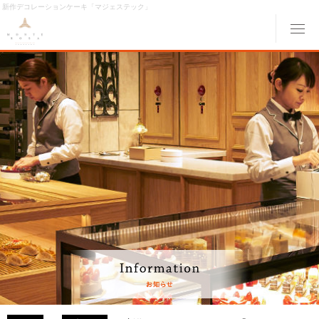
新作デコレーションケーキ「マジェステック」
メ
ABOUT MONTE ROSA
モンテローザについて
MENU
メニュー
ORIGINAL ORDER
オリジナルオーダー
GALLERY
ギャラリー
ACCESS
交通アクセス
MONTE ROSA Online Shop
オンライン ショップ
CAKE RESERVE
ケーキWeb予約