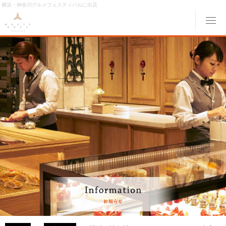
横浜・神奈川グルメフェスティバルに出店
メ
ABOUT MONTE ROSA
モンテローザについて
MENU
メニュー
ORIGINAL ORDER
オリジナルオーダー
GALLERY
ギャラリー
ACCESS
交通アクセス
MONTE ROSA Online Shop
オンライン ショップ
CAKE RESERVE
ケーキWeb予約