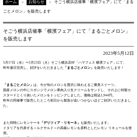
ホーム
お知らせ
そごう横浜店催事「横濱フェア」にて「まる
ごとメロン」を販売します
そごう横浜店催事「横濱フェア」にて「まるごとメロン」
を販売します
2023年5月12日
5月17日（水）〜5月23日（火）そごう横浜店8F「ハマフェス 横濱フェア」にて、
昨年連日完売し、好評をいただきました
「まるごとメロン」
を販売いたします！
「まるごとメロン」
は、今が旬のメロンを贅沢に味わえるご褒美スイーツ。
国産メロンの中にスポンジでメロン果肉入り生クリームをサンドし、その上に特製カ
スタードとくり抜いたメロンをトッピングしました。価格は税込1,944円。
昨年の同催事で販売したところ初日から製造が追いつかないほどご好評いただきまし
た。
また同時にレモンケーキ
「デリツィア・リモーネ」
も販売いたします。
イタリアを代表する＜ルクサルド＞の高級レモンを原料としたレモン リキュールを使
用。