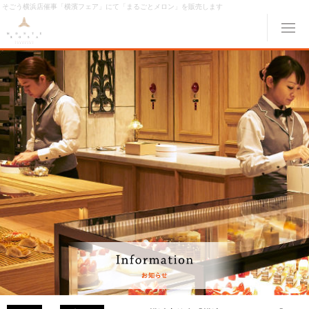
そごう横浜店催事「横濱フェア」にて「まるごとメロン」を販売します
メ
ABOUT MONTE ROSA
モンテローザについて
MENU
メニュー
ORIGINAL ORDER
オリジナルオーダー
GALLERY
ギャラリー
ACCESS
交通アクセス
MONTE ROSA Online Shop
オンライン ショップ
CAKE RESERVE
ケーキWeb予約