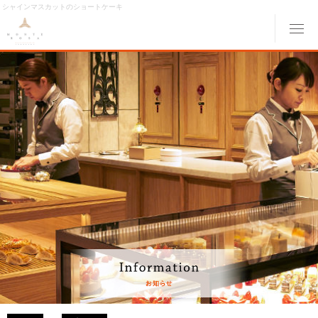
シャインマスカットのショートケーキ
メ
ABOUT MONTE ROSA
モンテローザについて
MENU
メニュー
ORIGINAL ORDER
オリジナルオーダー
GALLERY
ギャラリー
ACCESS
交通アクセス
MONTE ROSA Online Shop
オンライン ショップ
CAKE RESERVE
ケーキWeb予約