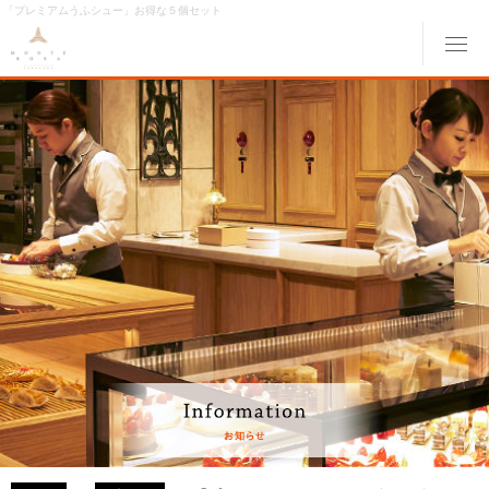
「プレミアムうふシュー」お得な５個セット
メ
ABOUT MONTE ROSA
モンテローザについて
MENU
メニュー
ORIGINAL ORDER
オリジナルオーダー
GALLERY
ギャラリー
ACCESS
交通アクセス
MONTE ROSA Online Shop
オンライン ショップ
CAKE RESERVE
ケーキWeb予約