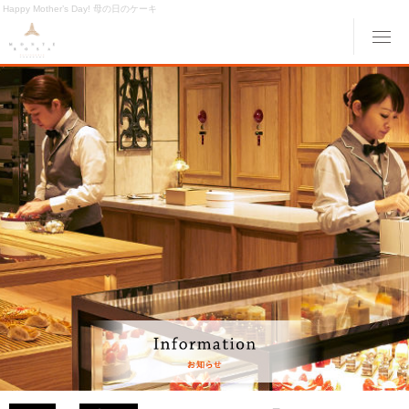
Happy Mother’s Day! 母の日のケーキ
メ
ABOUT MONTE ROSA
モンテローザについて
MENU
メニュー
ORIGINAL ORDER
オリジナルオーダー
GALLERY
ギャラリー
ACCESS
交通アクセス
MONTE ROSA Online Shop
オンライン ショップ
CAKE RESERVE
ケーキWeb予約