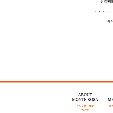
明治初
・・・・・・
今