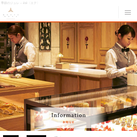
季節のジュレ – été〈エテ〉
メ
ABOUT MONTE ROSA
モンテローザについて
MENU
メニュー
ORIGINAL ORDER
オリジナルオーダー
GALLERY
ギャラリー
ACCESS
交通アクセス
MONTE ROSA Online Shop
オンライン ショップ
CAKE RESERVE
ケーキWeb予約