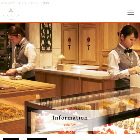
2019年ホワイトデーギフトご案内
メ
ABOUT MONTE ROSA
モンテローザについて
MENU
メニュー
ORIGINAL ORDER
オリジナルオーダー
GALLERY
ギャラリー
ACCESS
交通アクセス
MONTE ROSA Online Shop
オンライン ショップ
CAKE RESERVE
ケーキWeb予約